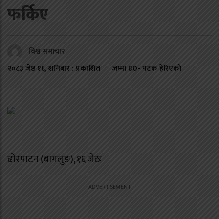
फर्किए
विश्व समाचार
२०८३ जेष्ठ १६, शनिबार : प्रकाशित
जम्मा
80
- पटक हेरिएको
ढोरपाटन (बागलुङ), १६ जेठः