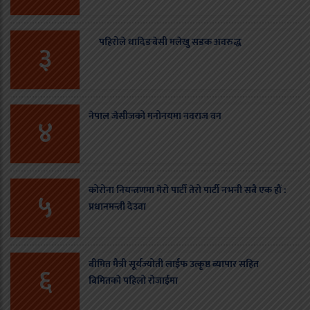
पहिरोले धादिङबेसी मलेखु सडक अवरुद्ध
३
नेपाल जेसीजको मनोनयमा नवराज वन
४
कोरोना नियन्त्रणमा मेरो पार्टी तेरो पार्टी नभनी सबै एक हौं :
५
प्रधानमन्त्री देउवा
बीमित मैत्री सूर्यज्योती लाईफ उत्कृष्ठ ब्यापार सहित
६
बिमितको पहिलो रोजाईमा