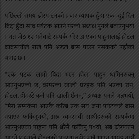
पछिल्लो समय ढोरपाटनको प्रचार व्यापक हुँदा एक÷दुई दिन
बिदा हुँदा साथ पर्यटक आउने गरेको अध्यक्ष पुनले बताउनुभयो
। गत जेठ १२ गतेबाटै सम्पर्क गरेर आएका पाहुनालाई होटल
व्यवसायीले राखे पनि अरूले बास पाउन नसकेको उहाँको
भनाइ छ ।
“एकै पटक लामो बिदा भएर होला पाहुन थामिनसक्नु
आउनुभएको छ, वरपरका खाली घरहरु पनि भएका छन्,
होटल, होमस्टे कुनै पनि खाली छैनन्,” अध्यक्ष पुनले भन्नुभयो,
“मेरो सम्पर्कमा आएकै करिब एक सय जना पर्यटकले बास
नपाएर फर्किनुभयो, अरू व्यवसायी साथीहरुको सम्पर्कमा
आउनुभएका पाहुना पनि धेरैनै फर्किनु प¥यो, अब ढोरपाटन
आउने पाहुनाले होटलको अवस्था बुझेर मात्रै आउन आग्रह गर्छौँ