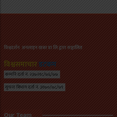
विश्वदर्शन अनलाइन खबर प्रा लि द्वारा सञ्चा
लित
विश्वसमाचार
डटकम
कम्पनि दर्ता नं. २३७२१८/७६/७७
सुचना बिभाग दर्ता नं. ३१७०/७८/७९
Our Team