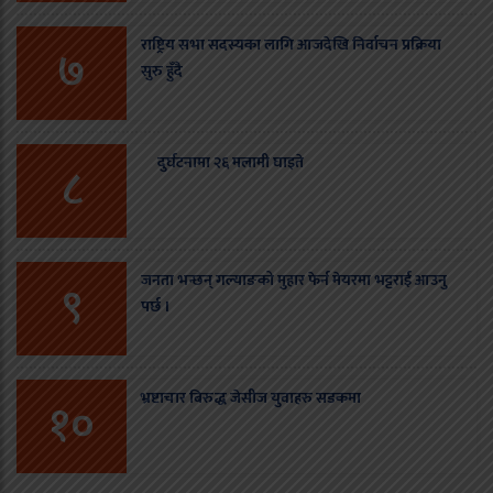
राष्ट्रिय सभा सदस्यका लागि आजदेखि निर्वाचन प्रक्रिया
७
सुरु हुँदै
दुर्घटनामा २६ मलामी घाइते
८
जनता भन्छन् गल्याङको मुहार फेर्न मेयरमा भट्टराई आउनु
९
पर्छ ।
भ्रष्टाचार बिरुद्ध जेसीज युवाहरु सडकमा
१०