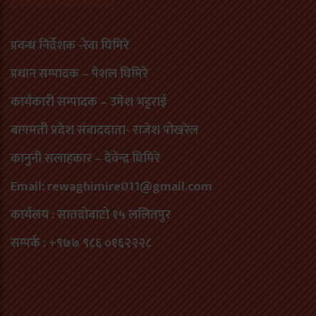
प्रवन्ध निर्देशक -रेवा घिमिरे
प्रधान सम्पादक – पेशल घिमिरे
कार्यकारी सम्पादक – उमेश भट्टराई
बागमती प्रदेश संवाददाता- राजेश पोखरेल
कानुनी सलाहकार – देवेन्द्र घिमिरे
Email: rewaghimire011@gmail.com
कार्यलय : सातदोबाटो १५ ललितपुर
सम्पर्क : +९७७ ९८६ ०१६२२२८