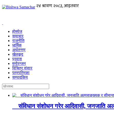
होमपेज
समाचार
राजनीति
धार्मिक
अर्थतन्त्र
खेलकूद
प्रवास
मनोरन्जन
विचित्र संसार
पत्रपत्रिका
सम्पादकिय
संविधान संशोधन गरेर आदिवासी, जनजाति अल्पस