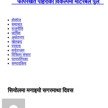
फापरखेत पहिरोको विकल्पमा मोटरेबल पुल
होमपेज
समाचार
राजनीति
धार्मिक
अर्थतन्त्र
खेलकूद
प्रवास
मनोरन्जन
विचित्र संसार
पत्रपत्रिका
सम्पादकिय
सियोलमा मनाइयो सगरमाथा दिवस