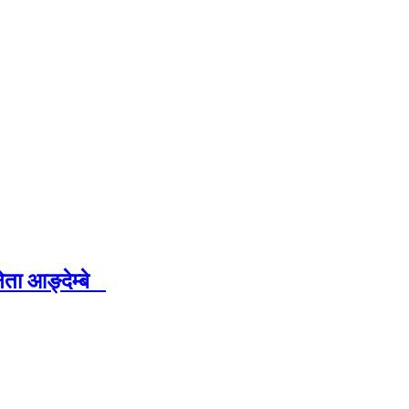
ेता आङ्देम्बे