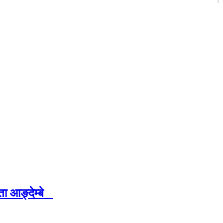
ा आङ्देम्बे