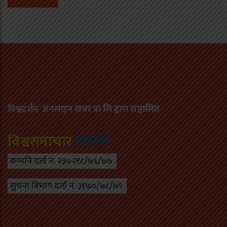
विश्वदर्शन अनलाइन खबर प्रा लि द्वारा सञ्चा
लित
विश्वसमाचार
डटकम
कम्पनि दर्ता नं. २३७२१८/७६/७७
सुचना बिभाग दर्ता नं. ३१७०/७८/७९