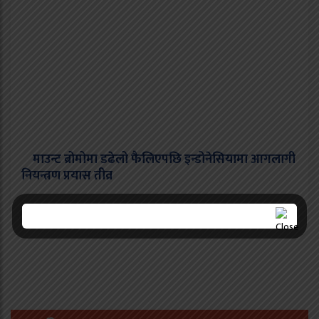
माउन्ट ब्रोमोमा डढेलो फैलिएपछि इन्डोनेसियामा आगलागी
नियन्त्रण प्रयास तीव्र