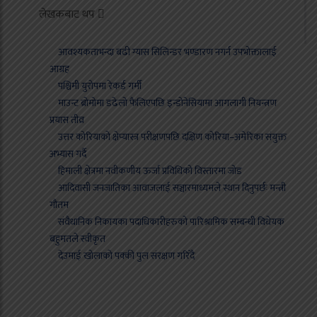
लेखकबाट थप
आवश्यकताभन्दा बढी ग्यास सिलिन्डर भण्डारण नगर्न उपभोक्तालाई
आग्रह
पश्चिमी युरोपमा रेकर्ड गर्मी
माउन्ट ब्रोमोमा डढेलो फैलिएपछि इन्डोनेसियामा आगलागी नियन्त्रण
प्रयास तीव्र
उत्तर कोरियाको क्षेप्यास्त्र परीक्षणपछि दक्षिण कोरिया–अमेरिका संयुक्त
अभ्यास गर्दै
हिमाली क्षेत्रमा नवीकणीय ऊर्जा प्रविधिको विस्तारमा जोड
आदिवासी जनजातिका आवाजलाई सञ्चारमाध्यमले स्थान दिनुपर्छः मन्त्री
गौतम
संवैधानिक निकायका पदाधिकारीहरुको पारिश्रामिक सम्बन्धी विधेयक
बहुमतले स्वीकृत
देउमाई खोलाको पक्की पुल संरक्षण गरिँदै