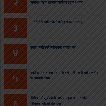
२
विमानस्थलका आन्तरिकतर्फका उडान स्थगन
पहिरोले धादिङबेसी मलेखु सडक अवरुद्ध
३
नेपाल जेसीजको मनोनयमा नवराज वन
४
कोरोना नियन्त्रणमा मेरो पार्टी तेरो पार्टी नभनी सबै एक हौं :
५
प्रधानमन्त्री देउवा
बीमित मैत्री सूर्यज्योती लाईफ उत्कृष्ठ ब्यापार सहित
६
बिमितको पहिलो रोजाईमा