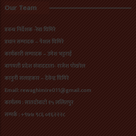
Our Team
प्रवन्ध निर्देशक -रेवा घिमिरे
प्रधान सम्पादक – पेशल घिमिरे
कार्यकारी सम्पादक – उमेश भट्टराई
बागमती प्रदेश संवाददाता- राजेश पोखरेल
कानुनी सलाहकार – देवेन्द्र घिमिरे
Email: rewaghimire011@gmail.com
कार्यलय : सातदोबाटो १५ ललितपुर
सम्पर्क : +९७७ ९८६ ०१६२२२८