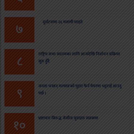
दुर्घटनामा २६ मलामी घाइते
७
राष्ट्रिय सभा सदस्यका लागि आजदेखि निर्वाचन प्रक्रिया
८
सुरु हुँदै
जनता भन्छन् गल्याङको मुहार फेर्न मेयरमा भट्टराई आउनु
९
पर्छ ।
भ्रष्टाचार बिरुद्ध जेसीज युवाहरु सडकमा
१०