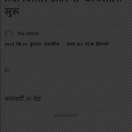
सुरू
विश्व समाचार
२०८३ जेष्ठ २०, बुधबार : प्रकाशित
जम्मा
161
- पटक हेरिएको
काठमाडौँ, २० जेठः