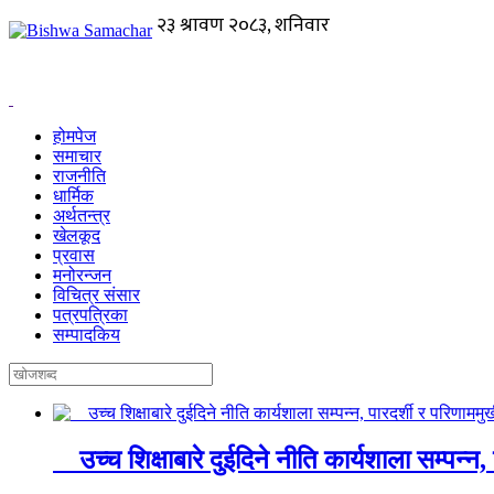
होमपेज
समाचार
राजनीति
धार्मिक
अर्थतन्त्र
खेलकूद
प्रवास
मनोरन्जन
विचित्र संसार
पत्रपत्रिका
सम्पादकिय
उच्च शिक्षाबारे दुईदिने नीति कार्यशाला सम्पन्