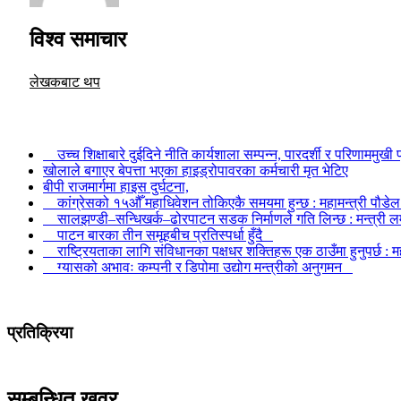
विश्व समाचार
लेखकबाट थप
उच्च शिक्षाबारे दुईदिने नीति कार्यशाला सम्पन्न, पारदर्शी र परिणाममु
खोलाले बगाएर बेपत्ता भएका हाइड्रोपावरका कर्मचारी मृत भेटिए
बीपी राजमार्गमा हाइस दुर्घटना,
कांग्रेसको १५औँ महाधिवेशन तोकिएकै समयमा हुन्छ : महामन्त्री पौड
सालझण्डी–सन्धिखर्क–ढोरपाटन सडक निर्माणले गति लिन्छ : मन्त्री
पाटन बारका तीन समूहबीच प्रतिस्पर्धा हुँदै
राष्ट्रियताका लागि संविधानका पक्षधर शक्तिहरू एक ठाउँमा हुनुपर्छ
ग्यासको अभावः कम्पनी र डिपोमा उद्योग मन्त्रीको अनुगमन
प्रतिक्रिया
सम्बन्धित खवर