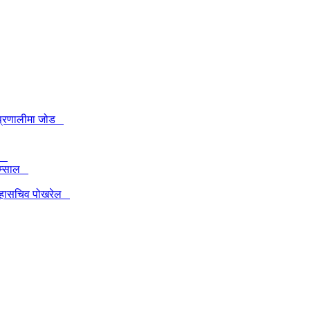
खी प्रणालीमा जोड
ेल
 लम्साल
 : महासचिव पोखरेल