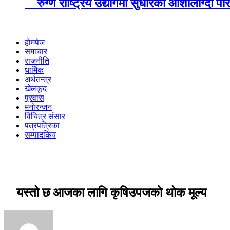
रुग्ण राष्ट्रिय उद्योगमा सुधारका आशालाग्दा 
होमपेज
समाचार
राजनीति
धार्मिक
अर्थतन्त्र
खेलकूद
प्रवास
मनोरन्जन
विचित्र संसार
पत्रपत्रिका
सम्पादकिय
यस्तो छ आजका लागि कृषिउपजको थोक मूल्य