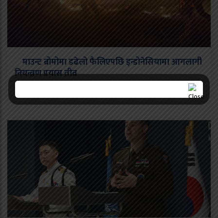
माउन्ट ब्रोमोमा डढेलो फैलिएपछि इन्डोनेसियामा आगलागी
नियन्त्रण प्रयास तीव्र