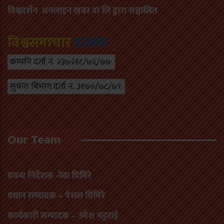
विश्वदर्शन अनलाइन खबर प्रा लि द्वारा सञ्चा
लित
विश्वसमाचार
डटकम
कम्पनि दर्ता नं. २३७२१८/७६/७७
सुचना बिभाग दर्ता नं. ३१७०/७८/७९
Our Team
प्रवन्ध निर्देशक -रेवा घिमिरे
प्रधान सम्पादक – पेशल घिमिरे
कार्यकारी सम्पादक – उमेश भट्टराई