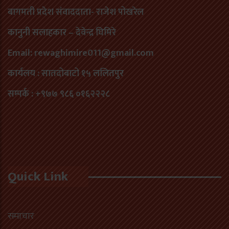
बागमती प्रदेश संवाददाता- राजेश पोखरेल
कानुनी सलाहकार – देवेन्द्र घिमिरे
Email: rewaghimire011@gmail.com
कार्यलय : सातदोबाटो १५ ललितपुर
सम्पर्क : +९७७ ९८६ ०१६२२२८
Quick Link
समाचार