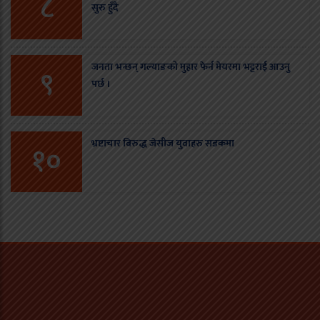
८
सुरु हुँदै
जनता भन्छन् गल्याङको मुहार फेर्न मेयरमा भट्टराई आउनु
९
पर्छ ।
भ्रष्टाचार बिरुद्ध जेसीज युवाहरु सडकमा
१०