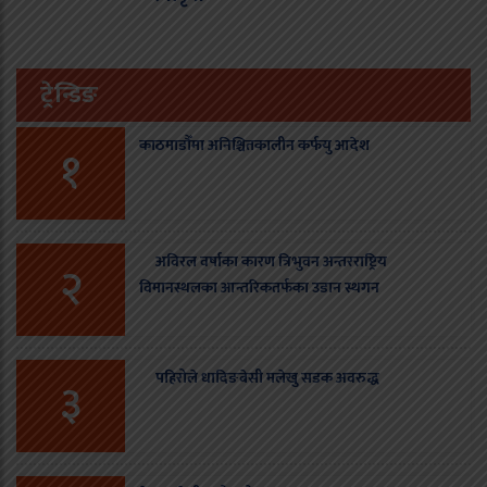
ट्रेन्डिङ
काठमाडौँमा अनिश्चितकालीन कर्फयु आदेश
१
अविरल वर्षाका कारण त्रिभुवन अन्तरराष्ट्रिय
२
विमानस्थलका आन्तरिकतर्फका उडान स्थगन
पहिरोले धादिङबेसी मलेखु सडक अवरुद्ध
३