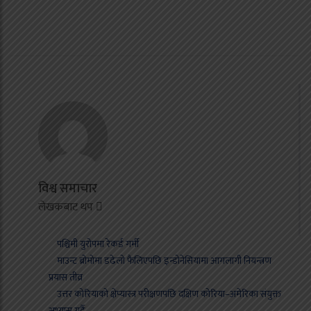
विश्व समाचार
लेखकबाट थप
पश्चिमी युरोपमा रेकर्ड गर्मी
माउन्ट ब्रोमोमा डढेलो फैलिएपछि इन्डोनेसियामा आगलागी नियन्त्रण
प्रयास तीव्र
उत्तर कोरियाको क्षेप्यास्त्र परीक्षणपछि दक्षिण कोरिया–अमेरिका संयुक्त
अभ्यास गर्दै