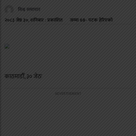
विश्व समाचार
२०८३ जेष्ठ ३०, शनिबार : प्रकाशित
जम्मा
68
- पटक हेरिएको
काठमाडौँ, ३० जेठः