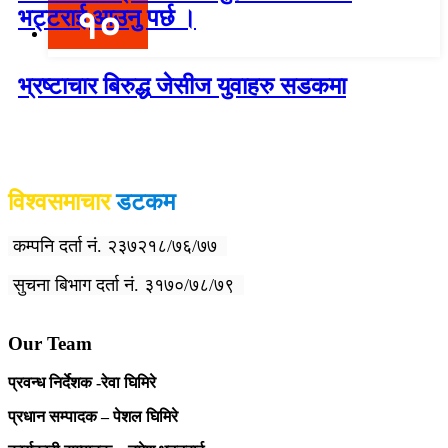
१०
भट्टराई आउनु पर्छ ।
भ्रष्टाचार बिरुद्ध जेसीज युवाहरु सडकमा
विश्वदर्शन अनलाइन खबर प्रा लि द्वारा सञ्चा
लित
विश्वसमाचार
डटकम
कम्पनि दर्ता नं. २३७२१८/७६/७७
सुचना बिभाग दर्ता नं. ३१७०/७८/७९
Our Team
प्रवन्ध निर्देशक -रेवा घिमिरे
प्रधान सम्पादक – पेशल घिमिरे