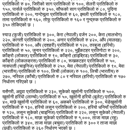
प्रतिकिलो रु ४०, जिरीको साग प्रतिकिलो रु १००, सेलरी प्रतिकिलो रु
१५०, पार्सले प्रतिकिलो रु ३५०, सौफको साग प्रतिकिलो रु ८०, पुदिना
प्रतिकिलो रु २००, गान्टेमूला प्रतिकिलो रु ६०, इमली प्रतिकिलो रु १८०,
तामा प्रतिकिलो रु १६०, तोफु प्रतिकिलो रु १६० र गुन्द्रुक प्रतिकिलो रु
३५० तोकिएको छ ।
स्याउ (फुजी) प्रतिकिलो रु ३००, केरा (नेपाली) दर्जन २००, केरा (मालभोग)
२२०, कागती प्रतिकिलो रु २००, अनार प्रतिकिलो रु ४२०, आँप (मालदह)
प्रतिकिलो रु १००, आँप (दशहरी) प्रतिकिलो रु १२०, तरबुजा (हरियो)
प्रतिकिलो रु ५०, जुनार प्रतिकिलो रु २२०, भुइँकटहर प्रतिगोटा रु २००,
काँक्रो (लोकल) प्रतिकिलो रु ९०, काँक्रो (हाइब्रिड) प्रतिकिलो रु ३०,
काँक्रो (लोकलक्रस) प्रतिकिलो रु ८०, रूखकटहर प्रतिकिलो रु ५०,
नासपाती (चाइनिज) प्रतिकिलो रु २५०, मेवा (नेपाली) प्रतिकिलो रु ९०, मेवा
(भारतीय) प्रतिकिलो रु १००, लिची (लोकल) रु १००, लिची (भारतीय) रु
२७०, नरिवल (काँचो) प्रतिकिलो रु ८० र नरिवल (हरियो) प्रतिकिलो रु १७०
निर्धारण गरिएको छ ।
यसैगरी, अदुवा प्रतिकिलो रु २३०, सुकेको खुर्सानी प्रतिकिलो रु ५००,
खुर्सानी हरियो (लाम्चो) प्रतिकिलो रु ५०, खुर्सानी हरियो (बुलेट) प्रतिकिलो रु
४०, माछे खुर्सानी प्रतिकिलो रु ६०, अकबरे प्रतिकिलो रु ३००, भेडेखुर्सानी
प्रतिकिलो रु १३०, हरियो लसुन प्रतिकिलो रु २००, हरियो धनियाँ प्रतिकिलो
रु १२०, लसुन सुकेको (चाइनिज) प्रतिकिलो रु २२०, लसुन सुकेको (नेपाली)
प्रतिकिलो रु १८०, माछा सुकेको प्रतिकिलो रु १,०००, ताजा माछा (रहु)
प्रतिकिलो रु ३४०, ताजा माछा (बचुवा) प्रतिकिलो रु ३०० र ताजा माछा
(छडी) प्रतिकिलो रु २६० निर्धारण भएको छ ।