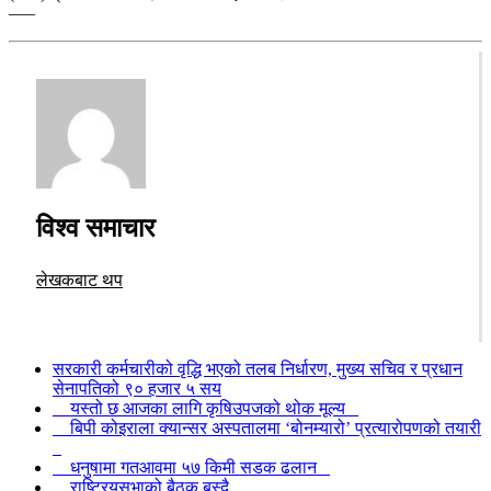
–––
विश्व समाचार
लेखकबाट थप
सरकारी कर्मचारीको वृद्धि भएको तलब निर्धारण, मुख्य सचिव र प्रधान
सेनापतिको ९० हजार ५ सय
यस्तो छ आजका लागि कृषिउपजको थोक मूल्य
बिपी कोइराला क्यान्सर अस्पतालमा ‘बोनम्यारो’ प्रत्यारोपणको तयारी
धनुषामा गतआवमा ५७ किमी सडक ढलान
राष्ट्रियसभाको बैठक बस्दै