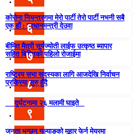
कोरोना नियन्त्रणमा मेरो पार्टी तेरो पार्टी नभनी सबै
६
एक हौं : प्रधानमन्त्री देउवा
बीमित मैत्री सूर्यज्योती लाईफ उत्कृष्ठ ब्यापार
७
सहित बिमितको पहिलो रोजाईमा
राष्ट्रिय सभा सदस्यका लागि आजदेखि निर्वाचन
८
प्रक्रिया सुरु हुँदै
दुर्घटनामा २६ मलामी घाइते
९
जनता भन्छन् गल्याङको मुहार फेर्न मेयरमा