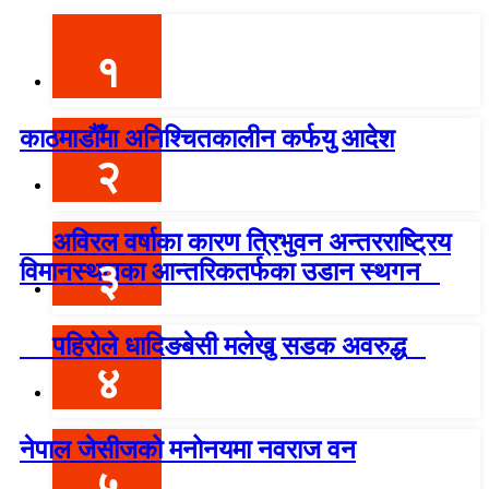
१
काठमाडौँमा अनिश्चितकालीन कर्फयु आदेश
२
अविरल वर्षाका कारण त्रिभुवन अन्तरराष्ट्रिय
३
विमानस्थलका आन्तरिकतर्फका उडान स्थगन
पहिरोले धादिङबेसी मलेखु सडक अवरुद्ध
४
नेपाल जेसीजको मनोनयमा नवराज वन
५