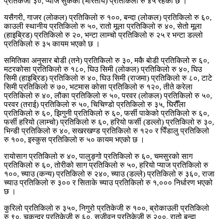
प्रतिकेजी ३०, प्याज सुकेको (भारतीय) प्रतिकिलो रु ४५ रहेको छ ।
यसैगरी, गाजर (लोकल) प्रतिकिलो रु १००, बन्दा (लोकल) प्रतिकिलो रु ६०,
काउली स्थानीय प्रतिकिलो रु ५०, रातो मूला प्रतिकिलो रु ४०, सेतो मूला
(हाइब्रिड) प्रतिकिलो रु २०, भन्टा लाम्चो प्रतिकिलो रु २५ र भन्टा डल्लो
प्रतिकिलो रु ३५ कायम भएको छ ।
समितिका अनुसार बोडी (तने) प्रतिकिलो रु ३०, मकै बोडी प्रतिकिलो रु ६०,
मटरकोसा प्रतिकिलो रु १८०, घिउ सिमी (लोकल) प्रतिकिलो रु ४०, घिउ
सिमी (हाइब्रिड) प्रतिकिलो रु ४०, घिउ सिमी (राजमा) प्रतिकिलो रु ८०, टाटे
सिमी प्रतिकिलो रु ७०, भटमास कोसा प्रतिकिलो रु १२०, तीते करेला
प्रतिकिलो रु ४०, लौका प्रतिकिलो रु ५०, परवर (लोकल) प्रतिकिलो रु ५०,
परवर (तराई) प्रतिकिलो रु ५०, चिचिण्डो प्रतिकिलो रु ३५, घिरौँला
प्रतिकिलो रु ६०, झिगुनी प्रतिकिलो रु ६०, फर्सी पाकेको प्रतिकिलो रु ६०,
फर्सी हरियो (लाम्चो) प्रतिकिलो रु ६०, हरियो फर्सी (डल्लो) प्रतिकिलो रु ३०,
भिन्डी प्रतिकिलो रु ४०, सखरखण्ड प्रतिकिलो रु १२० र पिँडालु प्रतिकिलो
रु १००, इस्कुस प्रतिकिलो रु ५० कायम भएको छ ।
रायोसाग प्रतिकिलो रु ४०, पालुङ्गो प्रतिकिलो रु ६०, चमसुरको साग
प्रतिकिलो रु ६०, तोरीको साग प्रतिकिलो रु ५०, हरियो प्याज प्रतिकिलो रु
१००, च्याउ (कन्य) प्रतिकिलो रु २४०, च्याउ (डल्ले) प्रतिकिलो रु ३६०, राजा
च्याउ प्रतिकिलो रु ३०० र सिताके च्याउ प्रतिकिलो रु १,००० निर्धारण भएको
छ ।
कुरिलो प्रतिकिलो रु ३५०, निगुरो प्रतिकेजी रु १००, ब्रोकाउली प्रतिकिलो
रु ९०, चुकन्दर प्रतिकेजी रु ६०, सजीवन प्रतिकेजी रु २००, रातो बन्दा