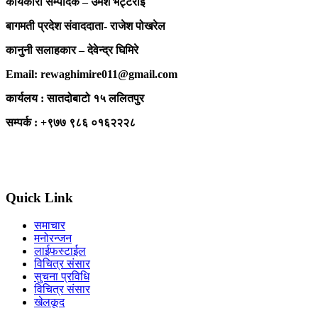
कार्यकारी सम्पादक – उमेश भट्टराई
बागमती प्रदेश संवाददाता- राजेश पोखरेल
कानुनी सलाहकार – देवेन्द्र घिमिरे
Email: rewaghimire011@gmail.com
कार्यलय : सातदोबाटो १५ ललितपुर
सम्पर्क : +९७७ ९८६ ०१६२२२८
Quick Link
समाचार
मनोरन्जन
लाईफस्टाईल
विचित्र संसार
सुचना प्रविधि
विचित्र संसार
खेलकूद