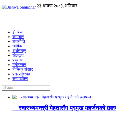
होमपेज
समाचार
राजनीति
धार्मिक
अर्थतन्त्र
खेलकूद
प्रवास
मनोरन्जन
विचित्र संसार
पत्रपत्रिका
सम्पादकिय
स्वास्थ्यमन्त्री मेहतासँग प्रमुख महर्जनको