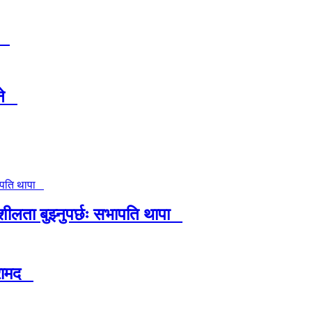
ेट
इने
शीलता बुझ्नुपर्छः सभापति थापा
बरामद