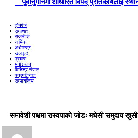
पूर्वानुमानमा आधारित विपद् प्रतिकार्यलाई स्था
होमपेज
समाचार
राजनीति
धार्मिक
अर्थतन्त्र
खेलकूद
प्रवास
मनोरन्जन
विचित्र संसार
पत्रपत्रिका
सम्पादकिय
समावेशी पक्षमा रास्वपाको जोडः मधेसी समुदाय खु