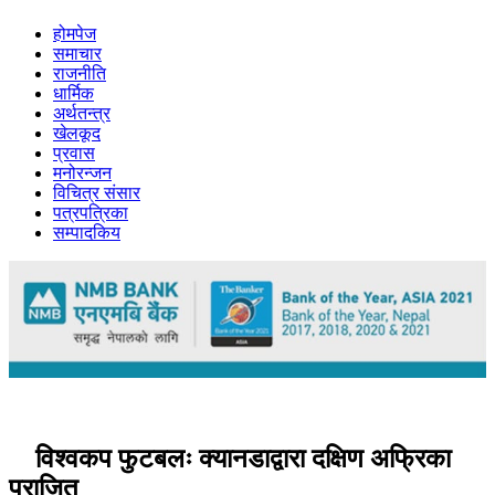
होमपेज
समाचार
राजनीति
धार्मिक
अर्थतन्त्र
खेलकूद
प्रवास
मनोरन्जन
विचित्र संसार
पत्रपत्रिका
सम्पादकिय
विश्वकप फुटबलः क्यानडाद्वारा दक्षिण अफ्रिका
पराजित