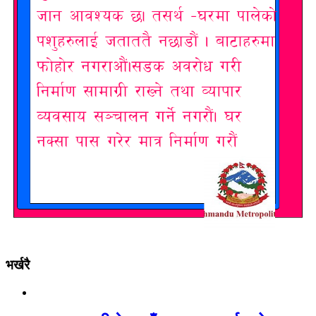
भर्खरै