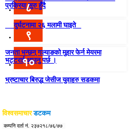
८
प्रक्रिया सुरु हुँदै
दुर्घटनामा २६ मलामी घाइते
९
जनता भन्छन् गल्याङको मुहार फेर्न मेयरमा
१०
भट्टराई आउनु पर्छ ।
भ्रष्टाचार बिरुद्ध जेसीज युवाहरु सडकमा
विश्वदर्शन अनलाइन खबर प्रा लि द्वारा सञ्चा
लित
विश्वसमाचार
डटकम
कम्पनि दर्ता नं. २३७२१८/७६/७७