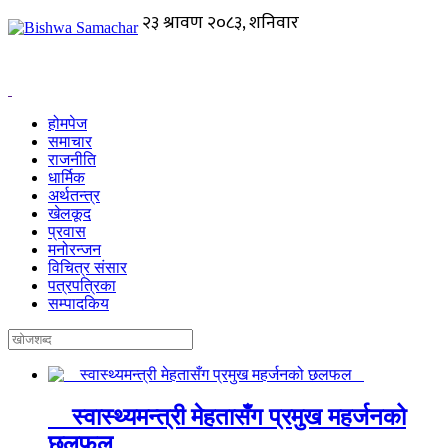
होमपेज
समाचार
राजनीति
धार्मिक
अर्थतन्त्र
खेलकूद
प्रवास
मनोरन्जन
विचित्र संसार
पत्रपत्रिका
सम्पादकिय
स्वास्थ्यमन्त्री मेहतासँग प्रमुख महर्जनको
छलफल