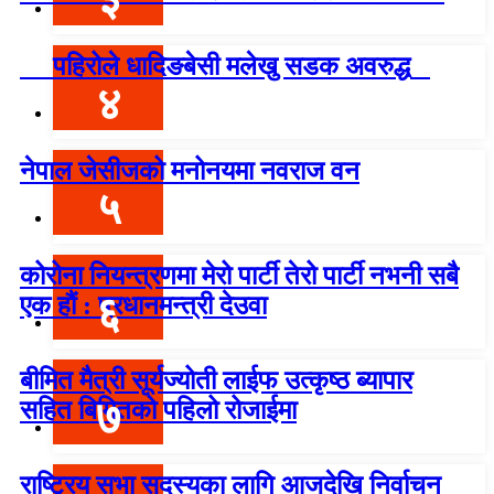
पहिरोले धादिङबेसी मलेखु सडक अवरुद्ध
४
नेपाल जेसीजको मनोनयमा नवराज वन
५
कोरोना नियन्त्रणमा मेरो पार्टी तेरो पार्टी नभनी सबै
६
एक हौं : प्रधानमन्त्री देउवा
बीमित मैत्री सूर्यज्योती लाईफ उत्कृष्ठ ब्यापार
७
सहित बिमितको पहिलो रोजाईमा
राष्ट्रिय सभा सदस्यका लागि आजदेखि निर्वाचन