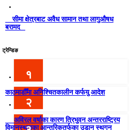
सीमा क्षेत्रबाट अवैध सामान तथा लागुऔषध
बरामद
ट्रेन्डिङ
१
काठमाडौँमा अनिश्चितकालीन कर्फयु आदेश
२
अविरल वर्षाका कारण त्रिभुवन अन्तरराष्ट्रिय
३
विमानस्थलका आन्तरिकतर्फका उडान स्थगन