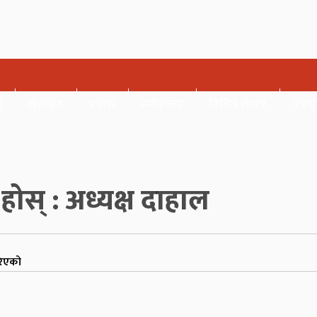
र
खेलकूद
प्रवास
मनोरन्जन
विचित्र संसार
पत्रपत
स् : अध्यक्ष दाहाल
रिएको