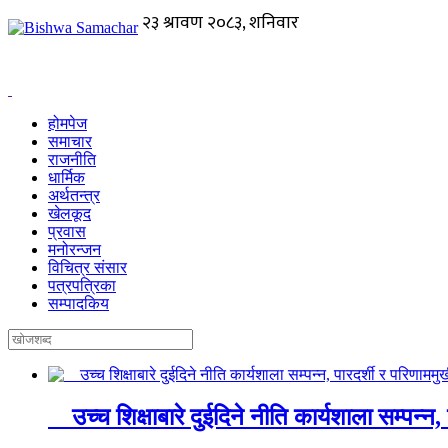
होमपेज
समाचार
राजनीति
धार्मिक
अर्थतन्त्र
खेलकूद
प्रवास
मनोरन्जन
विचित्र संसार
पत्रपत्रिका
सम्पादकिय
उच्च शिक्षाबारे दुईदिने नीति कार्यशाला सम्पन्