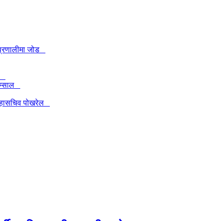
खी प्रणालीमा जोड
ेल
 लम्साल
 : महासचिव पोखरेल