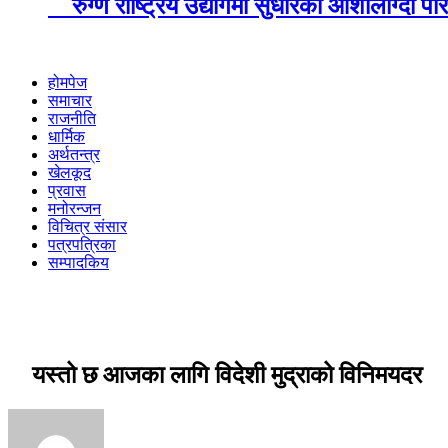
रुग्ण राष्ट्रिय उद्योगमा सुधारका आशालाग्दा 
होमपेज
समाचार
राजनीति
धार्मिक
अर्थतन्त्र
खेलकूद
प्रवास
मनोरन्जन
विचित्र संसार
पत्रपत्रिका
सम्पादकिय
यस्तो छ आजका लागि विदेशी मुद्राको विनिमयदर