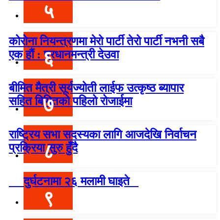
५
कोरोना नियन्त्रणमा मेरो पार्टी तेरो पार्टी नभनी सबै
६
एक हौं : प्रधानमन्त्री देउवा
बीमित मैत्री सूर्यज्योती लाईफ उत्कृष्ठ ब्यापार
७
सहित बिमितको पहिलो रोजाईमा
राष्ट्रिय सभा सदस्यका लागि आजदेखि निर्वाचन
८
प्रक्रिया सुरु हुँदै
दुर्घटनामा २६ मलामी घाइते
९