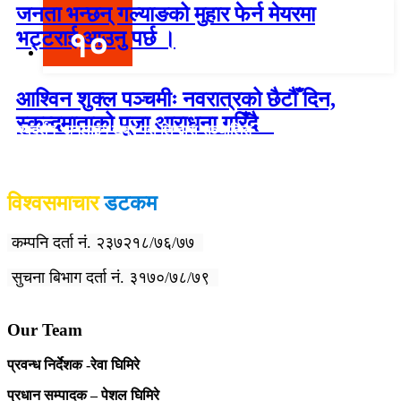
जनता भन्छन् गल्याङको मुहार फेर्न मेयरमा
१०
भट्टराई आउनु पर्छ ।
आश्विन शुक्ल पञ्चमीः नवरात्रको छैटौँ दिन,
स्कन्दमाताको पूजा आराधना गरिँदै
विश्वदर्शन अनलाइन खबर प्रा लि द्वारा सञ्चा
लित
विश्वसमाचार
डटकम
कम्पनि दर्ता नं. २३७२१८/७६/७७
सुचना बिभाग दर्ता नं. ३१७०/७८/७९
Our Team
प्रवन्ध निर्देशक -रेवा घिमिरे
प्रधान सम्पादक – पेशल घिमिरे