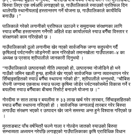
बिरुवा लिएर एक वर्षअघि लगाइएको छ, गाउँपालिकाले स्याउको प्रतिफल दिन
थालेपछि स्थानीयलाई हस्तान्तरण गर्ने योजना छ, गाउँपालिकाले कार्यविधि
बनाउँछ ।”
पालिकाले गरेको लगानीको प्रतिफल उठाउने र समुदायमा संरक्षणका लागि
स्याउ बगैँचा हस्तान्तरण गर्नेगरी अहिले वडा कार्यालयले स्याउ बगैँचा विस्तार र
संरक्षणको काम गरिरहेको छ ।
गाउँपालिकाको ठूलो लगानीमा खेर गएको सार्वजनिक जग्गा सदुपयोग गर्दै
कृषिलाई पर्यटनसँग जोड्नेगरी काम गरिरहेको तमानखोला गाउँपालका–४ का
अध्यक्ष छ प्रसाद श्रीपालीले जानकारी दिनुभयो ।
“गाउँपालिकाले उत्पादनको नीति ल्याएको हो, उत्पादनमा नोजोडिने हो भने
गाउँको जमिन खाली हुन्छ, हामीले खेर गएको सार्वजनिक जग्गा व्यवस्थापन गरेर
सिँचाइसहितको स्याउ बगैँचा स्थापना गरेको हो”, श्रीपालीले भन्नुभयो, “चौबिस
रोपनी जग्गामा एकसाथ स्याउ फल्दा कृषिमा जोडेर पर्यटनकोसमेत विकास गर्ने र
बयलीमा स्याउ बगैँचाका बीचमा रिसोर्ट बनाउने योजना छ ।”
गोरदीमा रु सात लाख र बयलीमा रु ३३ लाख खर्च गरेर तारबार, सिँचाइसहितको
स्याउ बगैँचा स्थापना गरिएको हो । सार्वजनिक जग्गालाई तारबार गरेर बिरुवा
लगाउँदा संरक्षण भएको र उत्पादन खेर जाने समस्या अन्त हुने विश्वास गरिएको छ
।
मुस्ताङबाट पाँच वर्षभित्रै फल्ने गाला र गोल्डेन जातको स्याउको बिरुवा
सम्भाव्यता अध्ययन गरेपछि लगाइएको गाउँपालिकाका कृषि प्राविधिक विधान