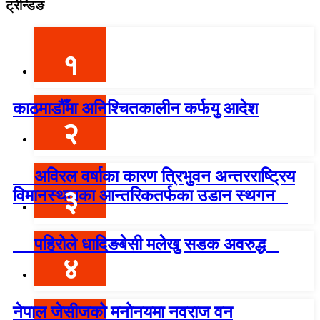
ट्रेन्डिङ
१
काठमाडौँमा अनिश्चितकालीन कर्फयु आदेश
२
अविरल वर्षाका कारण त्रिभुवन अन्तरराष्ट्रिय
३
विमानस्थलका आन्तरिकतर्फका उडान स्थगन
पहिरोले धादिङबेसी मलेखु सडक अवरुद्ध
४
नेपाल जेसीजको मनोनयमा नवराज वन