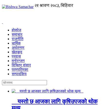
होमपेज
समाचार
राजनीति
धार्मिक
अर्थतन्त्र
खेलकूद
प्रवास
मनोरन्जन
विचित्र संसार
पत्रपत्रिका
सम्पादकिय
यस्तो छ आजका लागि कृषिउपजको थोक
मूल्य