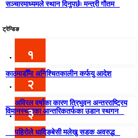
सञ्चारमाध्यमले स्थान दिनुपर्छः मन्त्री गौतम
ट्रेन्डिङ
१
काठमाडौँमा अनिश्चितकालीन कर्फयु आदेश
२
अविरल वर्षाका कारण त्रिभुवन अन्तरराष्ट्रिय
३
विमानस्थलका आन्तरिकतर्फका उडान स्थगन
पहिरोले धादिङबेसी मलेखु सडक अवरुद्ध