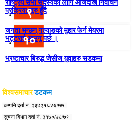
राष्ट्रिय सभा सदस्यका लागि आजदेखि निर्वाचन
९
प्रक्रिया सुरु हुँदै
जनता भन्छन् गल्याङको मुहार फेर्न मेयरमा
१०
भट्टराई आउनु पर्छ ।
भ्रष्टाचार बिरुद्ध जेसीज युवाहरु सडकमा
विश्वदर्शन अनलाइन खबर प्रा लि द्वारा सञ्चा
लित
विश्वसमाचार
डटकम
कम्पनि दर्ता नं. २३७२१८/७६/७७
सुचना बिभाग दर्ता नं. ३१७०/७८/७९