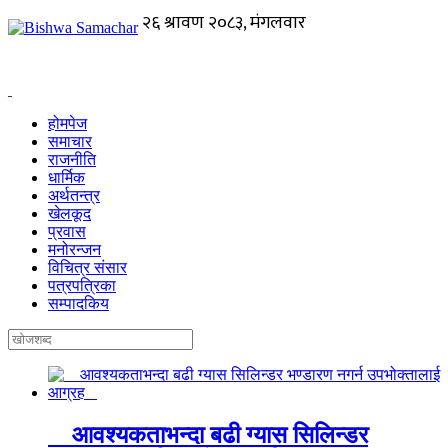
होमपेज
समाचार
राजनीति
धार्मिक
अर्थतन्त्र
खेलकूद
प्रवास
मनोरन्जन
विचित्र संसार
पत्रपत्रिका
सम्पादकिय
आवश्यकताभन्दा बढी ग्यास सिलिन्डर