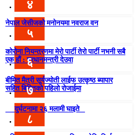
४
नेपाल जेसीजको मनोनयमा नवराज वन
५
कोरोना नियन्त्रणमा मेरो पार्टी तेरो पार्टी नभनी सबै
६
एक हौं : प्रधानमन्त्री देउवा
बीमित मैत्री सूर्यज्योती लाईफ उत्कृष्ठ ब्यापार
७
सहित बिमितको पहिलो रोजाईमा
दुर्घटनामा २६ मलामी घाइते
८