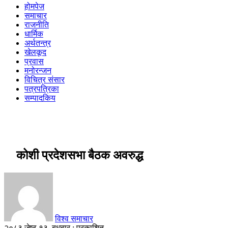
होमपेज
समाचार
राजनीति
धार्मिक
अर्थतन्त्र
खेलकूद
प्रवास
मनोरन्जन
विचित्र संसार
पत्रपत्रिका
सम्पादकिय
कोशी प्रदेशसभा बैठक अवरुद्ध
विश्व समाचार
२०८३ जेष्ठ १३, बुधबार : प्रकाशित