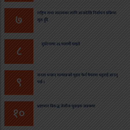
राष्ट्रिय सभा सदस्यका लागि आजदेखि निर्वाचन प्रक्रिया
७
सुरु हुँदै
दुर्घटनामा २६ मलामी घाइते
८
जनता भन्छन् गल्याङको मुहार फेर्न मेयरमा भट्टराई आउनु
९
पर्छ ।
भ्रष्टाचार बिरुद्ध जेसीज युवाहरु सडकमा
१०