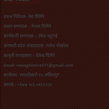
प्रवन्ध निर्देशक -रेवा घिमिरे
प्रधान सम्पादक – पेशल घिमिरे
कार्यकारी सम्पादक – उमेश भट्टराई
बागमती प्रदेश संवाददाता- राजेश पोखरेल
कानुनी सलाहकार – देवेन्द्र घिमिरे
Email: rewaghimire011@gmail.com
कार्यलय : सातदोबाटो १५ ललितपुर
सम्पर्क : +९७७ ९८६ ०१६२२२८