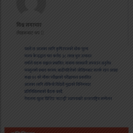
विश्व समाचार
लेखकबाट थप
यस्तो छ आजका लागि कृषिउपजको थोक मूल्य
मत्स्य केन्द्रद्वारा चार करोड ३८ लाख भुरा उत्पादन
वर्षाले सडक सञ्जाल प्रभावित, यात्रामा सावधानी अपनाउन अनुरोध
मनसुनको प्रभाव कायम, बाढीपहिरोको जोखिमबाट सतर्क रहन आग्रह
कक्षा १२ को मौका परीक्षाको परीक्षाफल प्रकाशित
आजका लागि तोकियो विदेशी मुद्राको विनिमयदर
प्रतिनिधिसभाको बैठक बस्दै
नेपालमा खुला ‘प्रिन्टिङ फाउन्ड्री’ स्थापनाबारे अन्तरराष्ट्रिय सम्मेलन