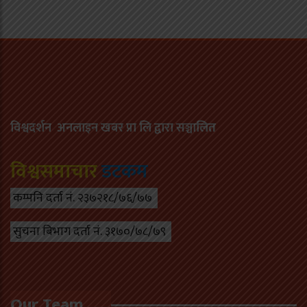
विश्वदर्शन अनलाइन खबर प्रा लि द्वारा सञ्चा
लित
विश्वसमाचार
डटकम
कम्पनि दर्ता नं. २३७२१८/७६/७७
सुचना बिभाग दर्ता नं. ३१७०/७८/७९
Our Team