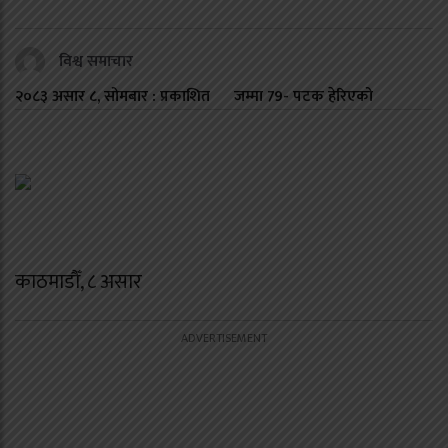
विश्व समाचार
२०८३ असार ८, सोमबार : प्रकाशित
जम्मा
79
- पटक हेरिएको
काठमाडौँ, ८ असार