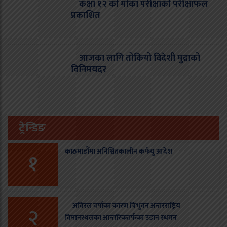
कक्षा १२ को मौका परीक्षाको परीक्षाफल
प्रकाशित
आजका लागि तोकियो विदेशी मुद्राको
विनिमयदर
ट्रेन्डिङ
काठमाडौँमा अनिश्चितकालीन कर्फयु आदेश
१
अविरल वर्षाका कारण त्रिभुवन अन्तरराष्ट्रिय
२
विमानस्थलका आन्तरिकतर्फका उडान स्थगन