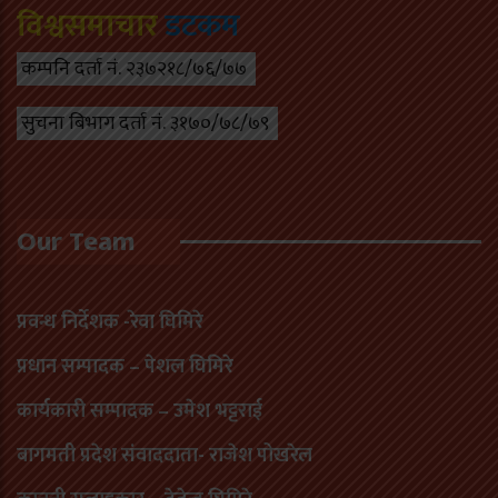
विश्वसमाचार
डटकम
कम्पनि दर्ता नं. २३७२१८/७६/७७
सुचना बिभाग दर्ता नं. ३१७०/७८/७९
Our Team
प्रवन्ध निर्देशक -रेवा घिमिरे
प्रधान सम्पादक – पेशल घिमिरे
कार्यकारी सम्पादक – उमेश भट्टराई
बागमती प्रदेश संवाददाता- राजेश पोखरेल