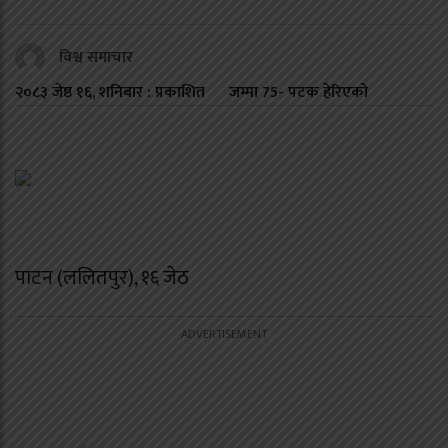
विश्व समाचार
२०८३ जेष्ठ १६, शनिबार : प्रकाशित
जम्मा
75
- पटक हेरिएको
पाटन (ललितपुर), १६ जेठ