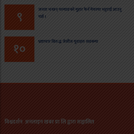
जनता भन्छन् गल्याङको मुहार फेर्न मेयरमा भट्टराई आउनु
९
पर्छ ।
भ्रष्टाचार बिरुद्ध जेसीज युवाहरु सडकमा
१०
विश्वदर्शन अनलाइन खबर प्रा लि द्वारा सञ्चा
लित