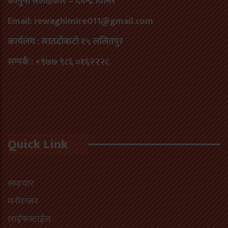
कानुनी सलाहकार – देवेन्द्र घिमिरे
Email: rewaghimire011@gmail.com
कार्यलय : सातदोबाटो १५ ललितपुर
सम्पर्क : +९७७ ९८६ ०१६२२२८
Quick Link
समाचार
मनोरन्जन
लाईफस्टाईल