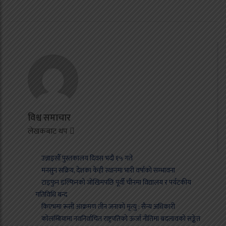
विश्व समाचार
लेखकबाट थप
उन्नाइसौँ पुस्तकालय दिवस भदौ १५ गते
मनसुन सक्रिय, देशका केही स्थानमा भारी वर्षाको सम्भावना
टाइफुन डल्फिनको जोखिमपछि पूर्वी चीनमा विद्यालय र पर्यटकीय
गतिविधि बन्द
किएभमा रूसी आक्रमण तीन जनाको मृत्यु : सैन्य अधिकारी
कोलम्बियामा नवनिर्वाचित राष्ट्रपतिको ऊर्जा नीतिमा बदलावको सङ्केत