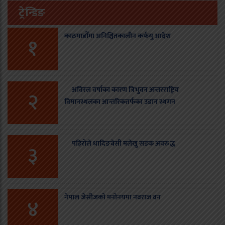
ट्रेन्डिङ
काठमाडौँमा अनिश्चितकालीन कर्फयु आदेश
१
अविरल वर्षाका कारण त्रिभुवन अन्तरराष्ट्रिय
२
विमानस्थलका आन्तरिकतर्फका उडान स्थगन
पहिरोले धादिङबेसी मलेखु सडक अवरुद्ध
३
नेपाल जेसीजको मनोनयमा नवराज वन
४