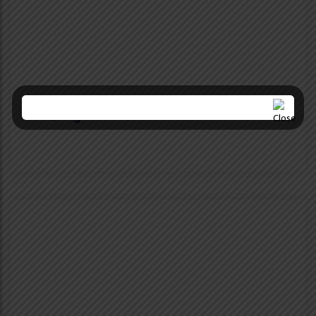
उन्नाइसौँ पुस्तकालय दिवस भदौ १५ गते