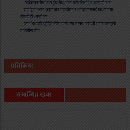
‘सिजेरियन’ सेवा ठप्प हुँदा तेह्रथुमका गर्भवतीलाई छ घण्टाको यात्रा
समृद्धिका लागि अनुसन्धान, नवप्रर्वतन र आविस्कारलाई प्राथमिकता
दिएको हो : मन्त्री पुन
उच्च शिक्षाबारे दुईदिने नीति कार्यशाला सम्पन्न, पारदर्शी र परिणाममुखी
प्रणालीमा जोड
प्रतिक्रिया
सम्बन्धित खवर