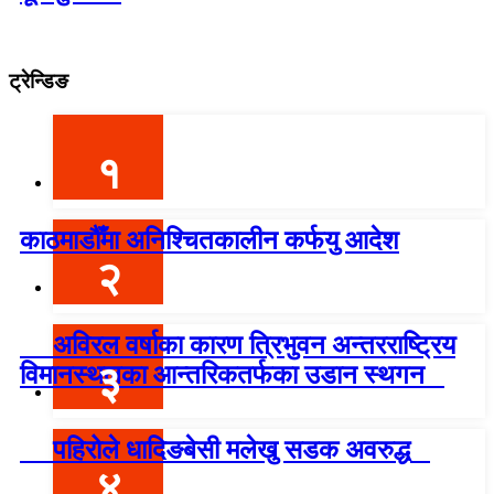
ट्रेन्डिङ
१
काठमाडौँमा अनिश्चितकालीन कर्फयु आदेश
२
अविरल वर्षाका कारण त्रिभुवन अन्तरराष्ट्रिय
३
विमानस्थलका आन्तरिकतर्फका उडान स्थगन
पहिरोले धादिङबेसी मलेखु सडक अवरुद्ध
४