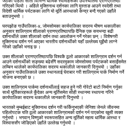
जेठको पहिलो साता विभिन्न धार्मिक स्वामीहरूको उपस्थितिमा प्राणप्रतिष्ठा
गरिएको थियो । अहिले मुक्तिनाथ दर्शनका लागि मुस्ताङ आउने स्वदेशी तथा
विदेशी धार्मिक पर्यटकका लागि यो मूर्ति आस्थाको केन्द्र बन्दै गएको उहाँले
बताउनुभयो ।
घरपझोङ गाउँपालिका-४, जोमसोमका कार्यपालिका सदस्य भीषण थकालीका
अनुसार शालिग्राम शीलाको प्राणप्रतिष्ठापछि दैनिक एक सयभन्दा बढी
दर्शनार्थीले उक्त शीलाको दर्शन तथा अवलोकन गर्ने गरेका छन् । विशेषगरी
मुक्तिनाथ दर्शन गर्न आएका भारतीय दर्शनार्थीको यहाँ उल्लेख्य घुइँचो लाग्ने
गरेको उहाँको भनाइ छ ।
उक्त शीलाको प्राणप्रतिष्ठापछि विश्वकै ठूलो आकारको शालिग्राम दर्शन गर्न
आउने दर्शनार्थीको सङ्ख्या बढेसँगै सदरमुकाम जोमसोममा पर्यटकको बसाइँसमेत
लम्बिन थालेको कार्यपालिका सदस्य थकालीले जानकारी दिनुभयो । उहाँका
अनुसार गाउँपालिकाले उक्त स्थानलाई घेराबार गरी शालिग्राम पार्क निर्माण गर्ने
योजना बनाएको छ ।
उक्त शालिग्राम पार्कमा दर्शनार्थीलाई सहज हुने गरी गोरेटो बाटो निर्माण गर्नुका
साथै मूर्तिकारहरूले कुँदेका अन्य मूर्तिसमेत सोही स्थानमा स्थापना गरिने
कार्यपालिका सदस्य थकालीले जानकारी दिनुभयो ।
भारतको मुम्बईबाट मुक्तिनाथ दर्शन गरी फर्किनुभएकी जेनिशा जेनले जीवनमा
पहिलोपटक यति ठूलो आकारको शालिग्रामको दर्शन गर्न पाएकोमा खुसी व्यक्त
गर्नुभयो । भगवान् विष्णुको स्वरूपसहित अन्य मूर्तिको महत्व धार्मिक आस्था र
विश्वाससँग जोडिएको उहाँले उल्लेख गर्नुभयो ।