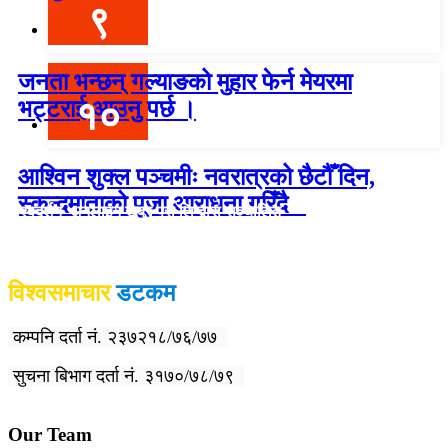
९
जनता भन्छन् गल्याङको मुहार फेर्न मेयरमा
१०
भट्टराई आउनु पर्छ ।
आश्विन शुक्ल पञ्चमीः नवरात्रको छैटौँ दिन,
स्कन्दमाताको पूजा आराधना गरिँदै
विश्वदर्शन अनलाइन खबर प्रा लि द्वारा सञ्चा
लित
विश्वसमाचार
डटकम
कम्पनि दर्ता नं. २३७२१८/७६/७७
सुचना बिभाग दर्ता नं. ३१७०/७८/७९
Our Team