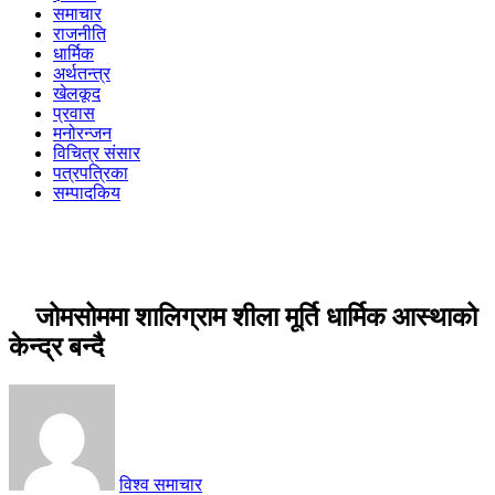
समाचार
राजनीति
धार्मिक
अर्थतन्त्र
खेलकूद
प्रवास
मनोरन्जन
विचित्र संसार
पत्रपत्रिका
सम्पादकिय
जोमसोममा शालिग्राम शीला मूर्ति धार्मिक आस्थाको
केन्द्र बन्दै
विश्व समाचार