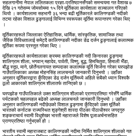
सहलगानीमा नेपाल ललितकला प्रज्ञा-प्रतिष्ठानसँगको समन्वयमा गत वैशाख ७
देखि २१ गतेसम्म जोमसोममा १५ दिने मूर्तिकला कार्यशाला सञ्चालन गरिएको
थियो । कार्यशालामा सहभागी ३६ भन्दा बढी मूर्तिकारले कालिगण्डकी नदीको
तटमा रहेका विशाल ढुङ्गालाई विभिन्न स्वरूपका मूर्तिमा रूपान्तरण गरेका थिए
।
मूर्तिकारहरूले जिल्लाका ऐतिहासिक, धार्मिक, सांस्कृतिक, सामाजिक तथा
जैविक विविधतालाई समेट्दै कालिगण्डकी नदीका डेढ दर्जन ढुङ्गालाई कलात्मक
मूर्तिका रूपमा प्रस्तुत गरेका थिए ।
मूर्तिकारहरूले कार्यशालाका क्रममा कालिगण्डकी नदी किनारका ढुङ्गामा
शालिग्राम शीला, भगवान् महादेव, पार्वती, विष्णु, बुद्ध, हिमचितुवा, हिमाली भेँडा,
बौद्ध स्तूप, माने, छोर्तेनलगायत सम्पदाका कलात्मक मूर्ति सिर्जना गरेका घरपझोङ
गाउँपालिकाका अध्यक्ष मोहनसिंह लालचनले जानकारी दिनुभयो । उहाँका
अनुसार मूर्तिकारद्वारा कुँदिएका डेढ दर्जन मूर्तिमध्ये अहिले सबैको ध्यान विश्वकै
ठूलो आकारको शालिग्राम शीलातर्फ तानिएको छ ।
घरपझोङ गाउँपालिकाले उक्त शालिग्राम शीलाको प्राणप्रतिष्ठा गरेसँगै धार्मिक
पर्यटकको चहलपहल बढेको अध्यक्ष लालचनले जानकारी दिनुभयो । उहाँका
अनुसार कालिगण्डकी नदीछेउको विशाल ढुङ्गामा कुँदिएको उक्त मूर्तिको
भारतको कर्नाटक राज्यस्थित शृङ्गेश्री शारदा पीठका पीठाधीश्वर जगद्गुरु
शङ्कराचार्य स्वामी विधुशेखर भारती महाराजले विशेष पूजाअर्चनासहित
प्राणप्रतिष्ठा गर्नुभएको हो ।
भारतीय स्वामी महाराजबाट कालिगण्डकी नदीमा निर्मित शालिग्राम शीलाको गत