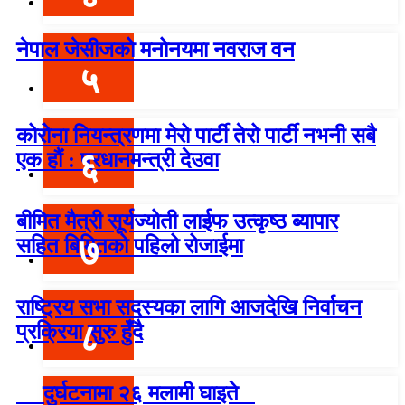
नेपाल जेसीजको मनोनयमा नवराज वन
५
कोरोना नियन्त्रणमा मेरो पार्टी तेरो पार्टी नभनी सबै
६
एक हौं : प्रधानमन्त्री देउवा
बीमित मैत्री सूर्यज्योती लाईफ उत्कृष्ठ ब्यापार
७
सहित बिमितको पहिलो रोजाईमा
राष्ट्रिय सभा सदस्यका लागि आजदेखि निर्वाचन
८
प्रक्रिया सुरु हुँदै
दुर्घटनामा २६ मलामी घाइते