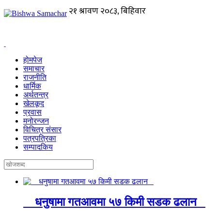
होमपेज
समाचार
राजनीति
धार्मिक
अर्थतन्त्र
खेलकूद
प्रवास
मनोरन्जन
विचित्र संसार
पत्रपत्रिका
सम्पादकिय
धनुषामा गतआवमा ५७ किमी सडक ढलान