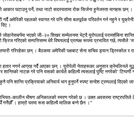
नाको आकार घटाउनु पर्ने, तथा नाटो सदस्यतामा रोक सिर्जना हुनेजस्ता मागहरू छन् 
गर्दै अमेरिकी पहलको स्वागत गरे पनि सीमा बलपूर्वक परिवर्तन गर्न नहुने र युक्रेनी 
 दिए ।
र्जले जोहानेसबर्गमा भएको जी–२० शिखर सम्मेलनमा भेट्दै युरोपलाई परामर्शबिना शान
्रिज गरिएको सम्पत्तिसम्म धेरै विषयलाई प्रत्यक्ष रूपमा प्रभावित गर्छ, त्यसैले ‘व
यारी गरिरहेका छन् । बैठकमा अमेरिकी पक्षबाट सेना सचिव ड्यान ड्रिस्कोल र राष्ट्
मा हतार नगर्न आग्रह गर्दै आएका छन् । युरोपेली नेताहरूका अनुसार क्रेमलिनले युद
ार शान्तिको नाटक गरे पनि यसको कार्यले कहिल्यै त्यसलाई पुष्टि नगरेको’ टिप्पणी ग
प कुनै पनि शान्ति प्रक्रियाको अनिवार्य भाग हुनुपर्ने स्पष्ट सन्देश ट्रम्पलाई द
ोभियत–कालीन भीषण अनिकालको स्मरण गरेको छ । उक्त अवसरमा राष्ट्रपतिले टेलि
धैँ गर्नेछौँ । हाम्रो घरमा रूस कहिल्यै मालिक बन्ने छैन ।”