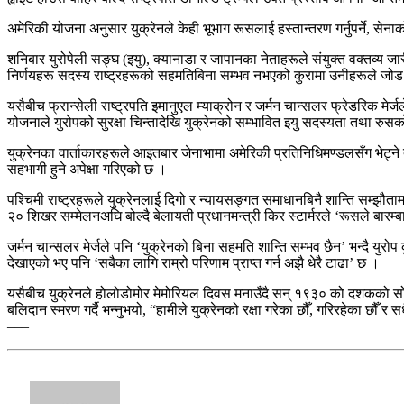
अमेरिकी योजना अनुसार युक्रेनले केही भूभाग रूसलाई हस्तान्तरण गर्नुपर्ने, से
शनिबार युरोपेली सङ्घ (इयु), क्यानाडा र जापानका नेताहरूले संयुक्त वक्तव्य जारी 
निर्णयहरू सदस्य राष्ट्रहरूको सहमतिबिना सम्भव नभएको कुरामा उनीहरूले जोड
यसैबीच फ्रान्सेली राष्ट्रपति इमानुएल म्याक्रोन र जर्मन चान्सलर फ्रेडरिक मे
योजनाले युरोपको सुरक्षा चिन्तादेखि युक्रेनको सम्भावित इयु सदस्यता तथा रुसको फ
युक्रेनका वार्ताकारहरूले आइतबार जेनाभामा अमेरिकी प्रतिनिधिमण्डलसँग भेट्ने त
सहभागी हुने अपेक्षा गरिएको छ ।
पश्चिमी राष्ट्रहरूले युक्रेनलाई दिगो र न्यायसङ्गत समाधानबिनै शान्ति सम्झौता
२० शिखर सम्मेलनअघि बोल्दै बेलायती प्रधानमन्त्री किर स्टार्मरले ‘रूसले बारम्ब
जर्मन चान्सलर मेर्जले पनि ‘युक्रेनको बिना सहमति शान्ति सम्भव छैन’ भन्दै युरो
देखाएको भए पनि ‘सबैका लागि राम्रो परिणाम प्राप्त गर्न अझै धेरै टाढा’ छ ।
यसैबीच युक्रेनले होलोडोमोर मेमोरियल दिवस मनाउँदै सन् १९३० को दशकको स
बलिदान स्मरण गर्दै भन्नुभयो, “हामीले युक्रेनको रक्षा गरेका छौँ, गरिरहेका छौँ र स
–––