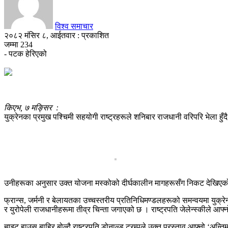
विश्व समाचार
२०८२ मंसिर ८, आईतवार : प्रकाशित
जम्मा
234
- पटक हेरिएको
किएभ, ७ मङ्सिर :
युक्रेनका प्रमुख पश्चिमी सहयोगी राष्ट्रहरूले शनिबार राजधानी वरिपरि भेला हुँ
उनीहरूका अनुसार उक्त योजना मस्कोको दीर्घकालीन मागहरूसँग निकट देखिएको छ । यस
फ्रान्स, जर्मनी र बेलायतका उच्चस्तरीय प्रतिनिधिमण्डलहरूको समन्वयमा युक्रेनले 
र युरोपेली राजधानीहरूमा तीव्र चिन्ता जगाएको छ । राष्ट्रपति जेलेन्स्कीले आ
ह्वाइट हाउस बाहिर बोल्दै राष्ट्रपति डोनाल्ड ट्रम्पले उक्त प्रस्ताव आफ्नो ‘अन्तिम 