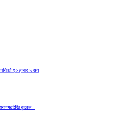
सेनापतिको ९० हजार ५ सय
ी
रह
नारायणगढदेखि बुटवल