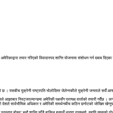
दै अमेरिकाद्वारा तयार गरिएको विवादास्पद शान्ति योजनामा संशोधन गर्न दबाब दिएका
बीच युक्रेनी राष्ट्रपति भोलोदिमर जेलेन्स्कीले युक्रेनी जनताले सधैँ आफ्नो मातृभ
आइतबार स्विट्जरल्यान्डमा अमेरिकी पक्षसँग प्रत्यक्ष वार्ताको तयारी गर्दैछ । लगभग
फ्नो देशले सार्वभौमिक अधिकार र अमेरिकी समर्थनबीच कठिन छनोटको जोखिम खेप्नुपर
प्रस्ताव होइन’ भन्दै शान्ति चाँडै हासिल हुनुपर्ने धारणा राख्नुभयो, यद्यपि त्यसको ठो