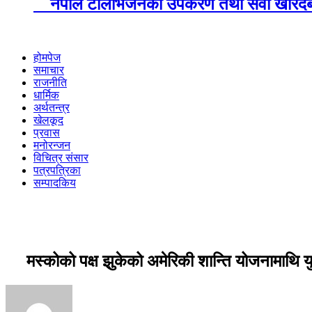
नेपाल टेलिभिजनका उपकरण तथा सेवा खरिदबारे 
होमपेज
समाचार
राजनीति
धार्मिक
अर्थतन्त्र
खेलकूद
प्रवास
मनोरन्जन
विचित्र संसार
पत्रपत्रिका
सम्पादकिय
मस्कोको पक्ष झुकेको अमेरिकी शान्ति योजनामाथि