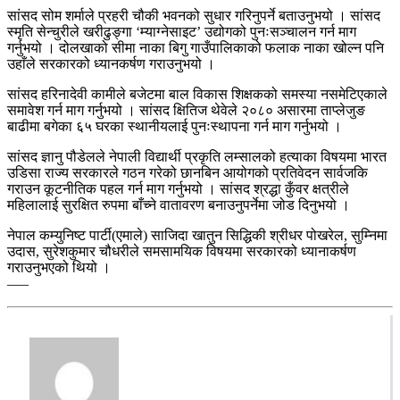
सांसद सोम शर्माले प्रहरी चौकी भवनको सुधार गरिनुपर्ने बताउनुभयो । सांसद
स्मृति सेन्चुरीले खरीढुङ्गा ‘म्याग्नेसाइट’ उद्योगको पुनःसञ्चालन गर्न माग
गर्नुभयो । दोलखाको सीमा नाका बिगु गाउँपालिकाको फलाक नाका खोल्न पनि
उहाँले सरकारको ध्यानकर्षण गराउनुभयो ।
सांसद हरिनादेवी कामीले बजेटमा बाल विकास शिक्षकको समस्या नसमेटिएकाले
समावेश गर्न माग गर्नुभयो । सांसद क्षितिज थेवेले २०८० असारमा ताप्लेजुङ
बाढीमा बगेका ६५ घरका स्थानीयलाई पुनःस्थापना गर्न माग गर्नुभयो ।
सांसद ज्ञानु पौडेलले नेपाली विद्यार्थी प्रकृति लम्सालको हत्याका विषयमा भारत
उडिसा राज्य सरकारले गठन गरेको छानबिन आयोगको प्रतिवेदन सार्वजकि
गराउन कूटनीतिक पहल गर्न माग गर्नुभयो । सांसद श्रद्धा कुँवर क्षत्रीले
महिलालाई सुरक्षित रुपमा बाँच्ने वातावरण बनाउनुपर्नेमा जोड दिनुभयो ।
नेपाल कम्युनिष्ट पार्टी(एमाले) साजिदा खातुन सिद्धिकी श्रीधर पोखरेल, सुम्निमा
उदास, सुरेशकुमार चौधरीले समसामयिक विषयमा सरकारको ध्यानाकर्षण
गराउनुभएको थियो ।
–––