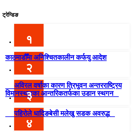
ट्रेन्डिङ
१
काठमाडौँमा अनिश्चितकालीन कर्फयु आदेश
२
अविरल वर्षाका कारण त्रिभुवन अन्तरराष्ट्रिय
३
विमानस्थलका आन्तरिकतर्फका उडान स्थगन
पहिरोले धादिङबेसी मलेखु सडक अवरुद्ध
४