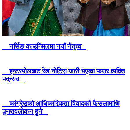
नर्सिङ काउन्सिलमा नयाँ नेतृत्व
इन्टरपोलबाट रेड नोटिस जारी भएका फरार व्यक्ति
पक्राउ
कांग्रेसको आधिकारिकता विवादको फैसलामाथि
पुनरावलोकन हुने