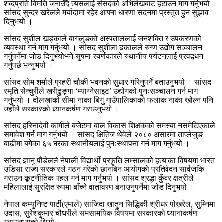
शब्दप्रति विमति जनाउँदै त्यसलाई संसद्को अभिलेखबाट हटाउन माग गर्नुभयो ।
सांसद सुन्दर खरेलले मर्यादामा रहेर आफ्ना धारणा सदनमा प्रस्तुत हुन सुझाव
दिनुभयो ।
सांसद सुशील खड्काले बागलुङको अस्पताललाई जनशक्ति र उपकरणको
व्यवस्था गर्न माग गर्नुभयो । सांसद सुशीला ढकालले रुग्ण उद्योग सञ्चालन
गर्नुपर्नेमा जोड दिनुभयोभने सुषमा स्वर्णकारले स्थानीय पर्यटनलाई प्रवद्र्धन
गर्नुपर्छ भन्नुभयो ।
सांसद सोम शर्माले प्रहरी चौकी भवनको सुधार गरिनुपर्ने बताउनुभयो । सांसद
स्मृति सेन्चुरीले खरीढुङ्गा ‘म्याग्नेसाइट’ उद्योगको पुनःसञ्चालन गर्न माग
गर्नुभयो । दोलखाको सीमा नाका बिगु गाउँपालिकाको फलाक नाका खोल्न पनि
उहाँले सरकारको ध्यानकर्षण गराउनुभयो ।
सांसद हरिनादेवी कामीले बजेटमा बाल विकास शिक्षकको समस्या नसमेटिएकाले
समावेश गर्न माग गर्नुभयो । सांसद क्षितिज थेवेले २०८० असारमा ताप्लेजुङ
बाढीमा बगेका ६५ घरका स्थानीयलाई पुनःस्थापना गर्न माग गर्नुभयो ।
सांसद ज्ञानु पौडेलले नेपाली विद्यार्थी प्रकृति लम्सालको हत्याका विषयमा भारत
उडिसा राज्य सरकारले गठन गरेको छानबिन आयोगको प्रतिवेदन सार्वजकि
गराउन कूटनीतिक पहल गर्न माग गर्नुभयो । सांसद श्रद्धा कुँवर क्षत्रीले
महिलालाई सुरक्षित रुपमा बाँच्ने वातावरण बनाउनुपर्नेमा जोड दिनुभयो ।
नेपाल कम्युनिष्ट पार्टी(एमाले) साजिदा खातुन सिद्धिकी श्रीधर पोखरेल, सुम्निमा
उदास, सुरेशकुमार चौधरीले समसामयिक विषयमा सरकारको ध्यानाकर्षण
गराउनुभएको थियो ।