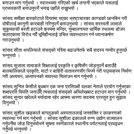
बनाउन माग गर्नुभयो । स्वास्थ्यमा गरिएको खर्च लगानी भएकाले यसलाई
प्रभावकारी बनाउनुपर्ने भनाइ उहाँले राख्नुभयो ।
सांसद समीक्षा बास्कोटाले विगतमा भएका भ्रष्टाचारका काण्डको छानबिन गरी
दोषीलाई कानुनी कारबाही गरिनुपर्ने बताउनुभयो । सांसद सरस्वती लामाले
सुकुमवासी बस्ती हटाउने क्रममा मन्दिर, गुम्बालगायत धार्मिक स्थलमा डोजर
चलाएकामा विरोध गर्दै भूमिहीनलाई उचित व्यवस्थापन गर्न ध्यानाकर्षण
गराउनुभयो ।
सांसद सीता थपलियाले संसद्को गरिमा बढाउनेतर्फ सबै सदस्य गम्भीर हुनुपर्छ
भन्नुभयो ।
सांसद सुजाता तामाङले शिक्षालाई प्रकृति र कृषिसँग जोड्नुपर्ने बताउँदै
बालबालिकाले प्रकृति, माटो र बाहिरी वातावरणसँग भिज्ने गरी पाठ्यक्रम निर्माण
गरी अध्ययन, अध्यापनको व्यवस्था मिलाउन माग गर्नुभयो ।
सांसद सुनिल केसीले बुधबार एक जना प्रतिपक्षी दलका नेताले प्रयोग गर्नुभएका
शब्दप्रति विमति जनाउँदै त्यसलाई संसद्को अभिलेखबाट हटाउन माग गर्नुभयो ।
सांसद सुन्दर खरेलले मर्यादामा रहेर आफ्ना धारणा सदनमा प्रस्तुत हुन सुझाव
दिनुभयो ।
सांसद सुशील खड्काले बागलुङको अस्पताललाई जनशक्ति र उपकरणको
व्यवस्था गर्न माग गर्नुभयो । सांसद सुशीला ढकालले रुग्ण उद्योग सञ्चालन
गर्नुपर्नेमा जोड दिनुभयोभने सुषमा स्वर्णकारले स्थानीय पर्यटनलाई प्रवद्र्धन
गर्नुपर्छ भन्नुभयो ।