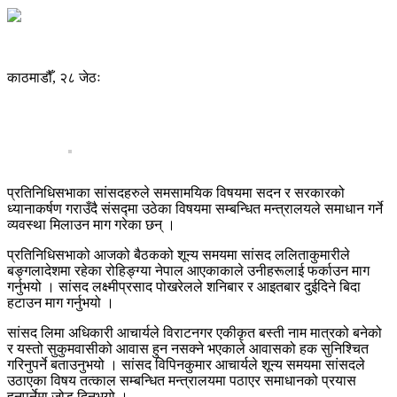
काठमाडौँ, २८ जेठः
प्रतिनिधिसभाका सांसदहरुले समसामयिक विषयमा सदन र सरकारको
ध्यानाकर्षण गराउँदै संसद्मा उठेका विषयमा सम्बन्धित मन्त्रालयले समाधान गर्ने
व्यवस्था मिलाउन माग गरेका छन् ।
प्रतिनिधिसभाको आजको बैठकको शून्य समयमा सांसद ललिताकुमारीले
बङ्गलादेशमा रहेका रोहिङ्ग्या नेपाल आएकाकाले उनीहरूलाई फर्काउन माग
गर्नुभयो । सांसद लक्ष्मीप्रसाद पोखरेलले शनिबार र आइतबार दुईदिने बिदा
हटाउन माग गर्नुभयो ।
सांसद लिमा अधिकारी आचार्यले विराटनगर एकीकृत बस्ती नाम मात्रको बनेको
र यस्तो सुकुमवासीको आवास हुन नसक्ने भएकाले आवासको हक सुनिश्चित
गरिनुपर्ने बताउनुभयो । सांसद विपिनकुमार आचार्यले शून्य समयमा सांसदले
उठाएका विषय तत्काल सम्बन्धित मन्त्रालयमा पठाएर समाधानको प्रयास
हुनुपर्नेमा जोड दिनुभयो ।