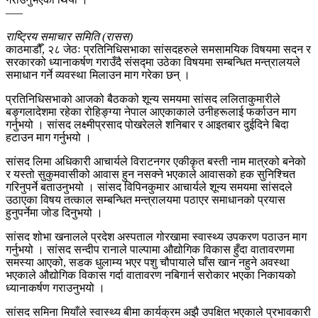
–––
राष्ट्रिय समाचार समिति (रासस)
काठमाडौँ, २८ जेठः प्रतिनिधिसभाका सांसदहरुले समसामयिक विषयमा सदन र
सरकारको ध्यानाकर्षण गराउँदै संसद्मा उठेका विषयमा सम्बन्धित मन्त्रालयले
समाधान गर्ने व्यवस्था मिलाउन माग गरेका छन् ।
प्रतिनिधिसभाको आजको बैठकको शून्य समयमा सांसद ललिताकुमारीले
बङ्गलादेशमा रहेका रोहिङ्ग्या नेपाल आएकाकाले उनीहरूलाई फर्काउन माग
गर्नुभयो । सांसद लक्ष्मीप्रसाद पोखरेलले शनिबार र आइतबार दुईदिने बिदा
हटाउन माग गर्नुभयो ।
सांसद लिमा अधिकारी आचार्यले विराटनगर एकीकृत बस्ती नाम मात्रको बनेको
र यस्तो सुकुमवासीको आवास हुन नसक्ने भएकाले आवासको हक सुनिश्चित
गरिनुपर्ने बताउनुभयो । सांसद विपिनकुमार आचार्यले शून्य समयमा सांसदले
उठाएका विषय तत्काल सम्बन्धित मन्त्रालयमा पठाएर समाधानको प्रयास
हुनुपर्नेमा जोड दिनुभयो ।
सांसद शोभा खनालले प्रदेश अस्पताल गोरखामा स्वास्थ्य उपकरण पठाउन माग
गर्नुभयो । सांसद सन्दीप रानाले पाल्पामा औद्योगिक विकास हुँदा वातावरणमा
समस्या आएको, सडक धुलाम्य भएर पशु चौपायाले घाँस खान नहुने अवस्था
भएकाले औद्योगिक विकास गर्दा वातावरण नबिगार्न सरोकार भएका निकायको
ध्यानाकर्षण गराउनुभयो ।
सांसद समिना मियाँले स्वास्थ्य बीमा कार्यक्रम अझै उपक्षित भएकाले प्रभावकारी