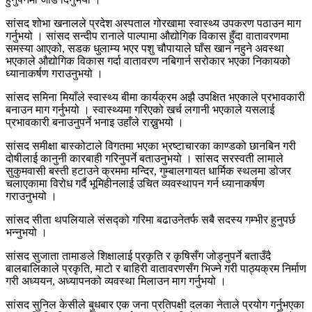
सांसद शोभा खनालले प्रदेश अस्पताल गोरखामा स्वास्थ्य उपकरण पठाउन माग
गर्नुभयो । सांसद सन्दीप रानाले पाल्पामा औद्योगिक विकास हुँदा वातावरणमा
समस्या आएको, सडक धुलाम्य भएर पशु चौपायाले घाँस खान नहुने अवस्था
भएकाले औद्योगिक विकास गर्दा वातावरण नबिगार्न सरोकार भएका निकायको
ध्यानाकर्षण गराउनुभयो ।
सांसद समिना मियाँले स्वास्थ्य बीमा कार्यक्रम अझै उपक्षित भएकाले प्रभावकारी
बनाउन माग गर्नुभयो । स्वास्थ्यमा गरिएको खर्च लगानी भएकाले यसलाई
प्रभावकारी बनाउनुपर्ने भनाइ उहाँले राख्नुभयो ।
सांसद समीक्षा बास्कोटाले विगतमा भएका भ्रष्टाचारका काण्डको छानबिन गरी
दोषीलाई कानुनी कारबाही गरिनुपर्ने बताउनुभयो । सांसद सरस्वती लामाले
सुकुमवासी बस्ती हटाउने क्रममा मन्दिर, गुम्बालगायत धार्मिक स्थलमा डोजर
चलाएकामा विरोध गर्दै भूमिहीनलाई उचित व्यवस्थापन गर्न ध्यानाकर्षण
गराउनुभयो ।
सांसद सीता थपलियाले संसद्को गरिमा बढाउनेतर्फ सबै सदस्य गम्भीर हुनुपर्छ
भन्नुभयो ।
सांसद सुजाता तामाङले शिक्षालाई प्रकृति र कृषिसँग जोड्नुपर्ने बताउँदै
बालबालिकाले प्रकृति, माटो र बाहिरी वातावरणसँग भिज्ने गरी पाठ्यक्रम निर्माण
गरी अध्ययन, अध्यापनको व्यवस्था मिलाउन माग गर्नुभयो ।
सांसद सुनिल केसीले बुधबार एक जना प्रतिपक्षी दलका नेताले प्रयोग गर्नुभएका