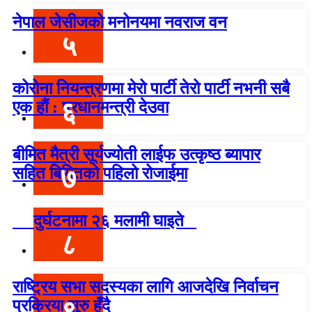
नेपाल जेसीजको मनोनयमा नवराज वन
५
कोरोना नियन्त्रणमा मेरो पार्टी तेरो पार्टी नभनी सबै
६
एक हौं : प्रधानमन्त्री देउवा
बीमित मैत्री सूर्यज्योती लाईफ उत्कृष्ठ ब्यापार
७
सहित बिमितको पहिलो रोजाईमा
दुर्घटनामा २६ मलामी घाइते
८
राष्ट्रिय सभा सदस्यका लागि आजदेखि निर्वाचन
९
प्रक्रिया सुरु हुँदै