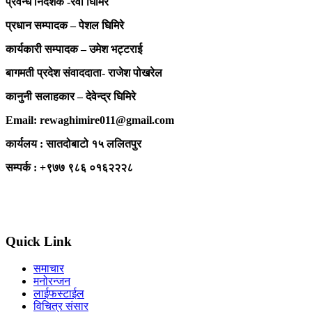
प्रवन्ध निर्देशक -रेवा घिमिरे
प्रधान सम्पादक – पेशल घिमिरे
कार्यकारी सम्पादक – उमेश भट्टराई
बागमती प्रदेश संवाददाता- राजेश पोखरेल
कानुनी सलाहकार – देवेन्द्र घिमिरे
Email: rewaghimire011@gmail.com
कार्यलय : सातदोबाटो १५ ललितपुर
सम्पर्क : +९७७ ९८६ ०१६२२२८
Quick Link
समाचार
मनोरन्जन
लाईफस्टाईल
विचित्र संसार