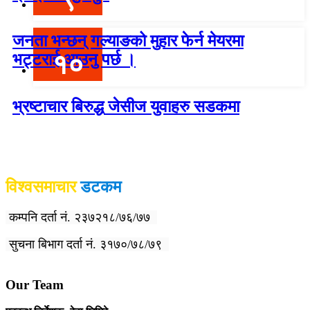
जनता भन्छन् गल्याङको मुहार फेर्न मेयरमा
१०
भट्टराई आउनु पर्छ ।
भ्रष्टाचार बिरुद्ध जेसीज युवाहरु सडकमा
विश्वदर्शन अनलाइन खबर प्रा लि द्वारा सञ्चा
लित
विश्वसमाचार
डटकम
कम्पनि दर्ता नं. २३७२१८/७६/७७
सुचना बिभाग दर्ता नं. ३१७०/७८/७९
Our Team