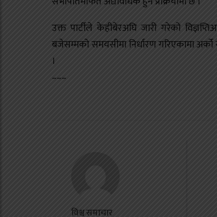
सभापतिमार्फत अद्यावधिक हुने प्रक्रियामा छ ।
उक्त पार्टीले केहीबेरअघि जारी गरेको विज्ञप्
बजेसम्मको समयसीमा निर्धारण गरिएकामा अर्को
।
–––
उ
म
ट
क
क
‘
विश्व समाचार
स