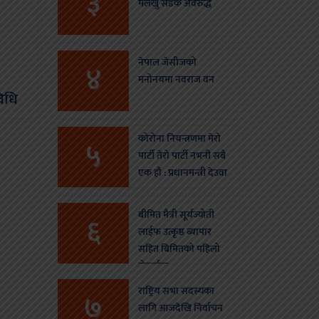
३
मलेखु सडक अवरुद्ध
नेपाल जेसीजको
४
मनोनयमा नवराज वन
विधि
कोरोना नियन्त्रणमा मेरो
५
पार्टी तेरो पार्टी नभनी सबै
एक हौं : प्रधानमन्त्री देउवा
बीमित मैत्री सूर्यज्योती
६
लाईफ उत्कृष्ठ ब्यापार
सहित बिमितको पहिलो
रोजाईमा
राष्ट्रिय सभा सदस्यका
७
लागि आजदेखि निर्वाचन