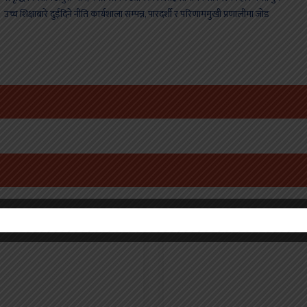
च्च शिक्षाबारे दुईदिने नीति कार्यशाला सम्पन्न, पारदर्शी र परिणाममुखी प्रणालीमा जोड