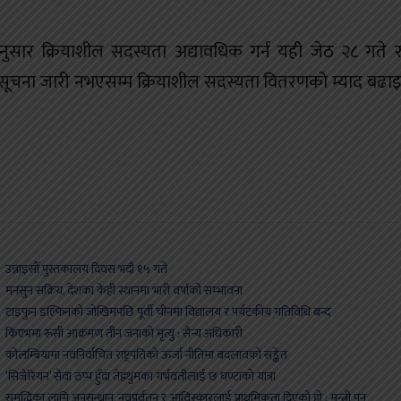
तिअनुसार क्रियाशील सदस्यता अद्यावधिक गर्न यही जेठ २८ गते 
 सूचना जारी नभएसम्म क्रियाशील सदस्यता वितरणको म्याद बढ
न्नाइसौँ पुस्तकालय दिवस भदौ १५ गते
नसुन सक्रिय, देशका केही स्थानमा भारी वर्षाको सम्भावना
ाइफुन डल्फिनको जोखिमपछि पूर्वी चीनमा विद्यालय र पर्यटकीय गतिविधि बन्द
िएभमा रूसी आक्रमण तीन जनाको मृत्यु : सैन्य अधिकारी
ोलम्बियामा नवनिर्वाचित राष्ट्रपतिको ऊर्जा नीतिमा बदलावको सङ्केत
सिजेरियन’ सेवा ठप्प हुँदा तेह्रथुमका गर्भवतीलाई छ घण्टाको यात्रा
मृद्धिका लागि अनुसन्धान, नवप्रर्वतन र आविस्कारलाई प्राथमिकता दिएको हो : मन्त्री पुन