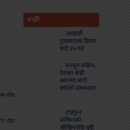
भर्खरै
उन्नाइसौँ
पुस्तकालय दिवस
भदौ १५ गते
मनसुन सक्रिय,
देशका केही
स्थानमा भारी
वर्षाको सम्भावना
्म पाँच
टाइफुन
डल्फिनको
रण वडा
जोखिमपछि पूर्वी