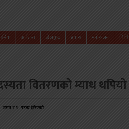
ार्मिक
अर्थतन्त्र
खेलकूद
प्रवास
मनोरन्जन
विचित
सदस्यता वितरणको म्याथ थपि
जम्मा
115
- पटक हेरिएको