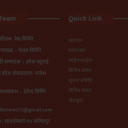
 Team
Quick Link
निर्देशक -रेवा घिमिरे
समाचार
सम्पादक – पेशल घिमिरे
मनोरन्जन
लाईफस्टाईल
री सम्पादक – उमेश भट्टराई
विचित्र संसार
प्रदेश संवाददाता- राजेश
सुचना प्रविधि
विचित्र संसार
सलाहकार – देवेन्द्र घिमिरे
खेलकूद
himire011@gmail.com
य : सातदोबाटो १५ ललितपुर