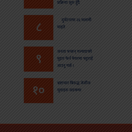
प्रक्रिया सुरु हुँदै
दुर्घटनामा २६ मलामी
८
घाइते
जनता भन्छन् गल्याङको
९
मुहार फेर्न मेयरमा भट्टराई
आउनु पर्छ ।
भ्रष्टाचार बिरुद्ध जेसीज
१०
युवाहरु सडकमा