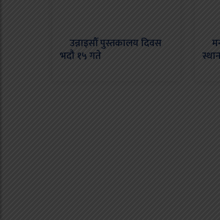
उन्नाइसौँ पुस्तकालय दिवस
मनसु
भदौ १५ गते
स्था