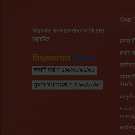
Our
विश्वदर्शन अनलाइन खबर प्रा लि द्वारा
सञ्चा
लित
प्रवन्ध 
प्रधान 
विश्वसमाचार
डटकम
कार्यका
कम्पनि दर्ता नं. २३७२१८/७६/७७
बागमती 
पोखरेल
सुचना बिभाग दर्ता नं. ३१७०/७८/७९
कानुनी 
Email:
rewag
कार्यल