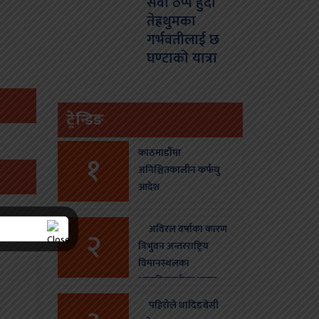
सेवा ठप्प हुँदा
तेह्रथुमका
गर्भवतीलाई छ
घण्टाको यात्रा
ट्रेन्डिङ
काठमाडौँमा
१
अनिश्चितकालीन कर्फयु
आदेश
अविरल वर्षाका कारण
२
त्रिभुवन अन्तरराष्ट्रिय
विमानस्थलका
आन्तरिकतर्फका उडान
स्थगन
पहिरोले धादिङबेसी